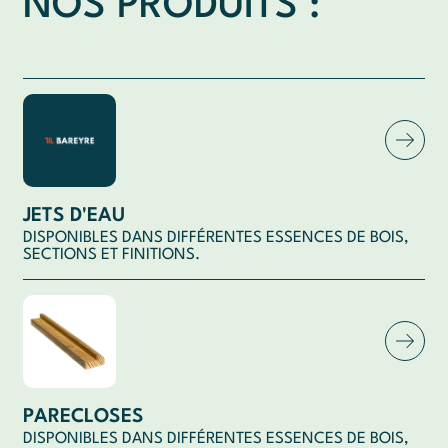
NOS PRODUITS :
JETS D'EAU
DISPONIBLES DANS DIFFÉRENTES ESSENCES DE BOIS,
SECTIONS ET FINITIONS.
PR
Le jet d'eau est une pièce rapportée sur la traverse
basse de la menuiserie, ayant pour but de rompre le
Nou
cheminement de l'eau de pluie, et de renvoyer cette
mes
eau vers l'extérieur.
d'e
ES
PARECLOSES
DISPONIBLES DANS DIFFÉRENTES ESSENCES DE BOIS,